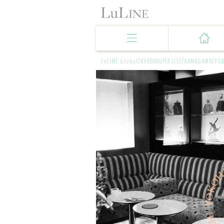
LuLINE Global/
KYABAKURA LIST/
KANAGAWA/
YO