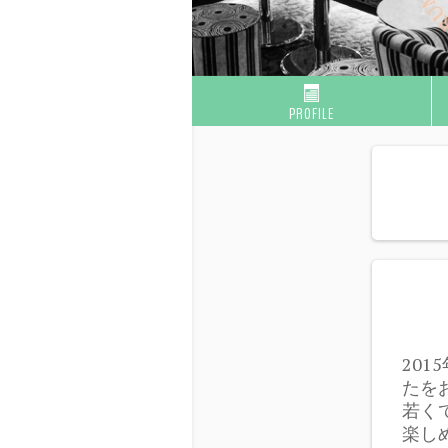
PROFILE
20
たを
若く
楽し