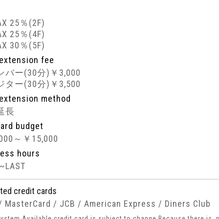
AX 25％(2F)
AX 25％(4F)
AX 30％(5F)
extension fee
バー(30分)￥3,000
ター(30分)￥3,500
extension method
延長
ard budget
000～￥15,000
ess hours
0~LAST
ted credit cards
/ MasterCard / JCB / American Express / Diners Club
ystem Available credit card is subject to change Because there is, 