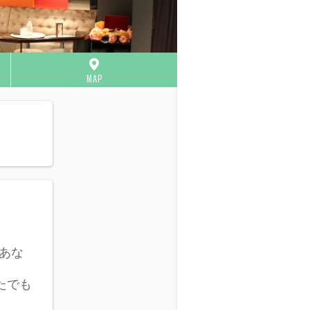
MAP
であな
たでも