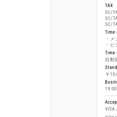
TAX
SC/T
SC/T
SC/T
Time 
・メン
・ビジ
Time 
自動
Stand
￥10,
Busin
19:0
Accep
VISA 
※fee s