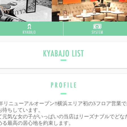
KYABAJO
SYSTEM
15年リニューアルオープン!!横浜エリア初の3フロア営業
お待ちしています。
て元気な女の子がいっぱいの当店はリーズナブルでどな
める最高の居心地を約束します。